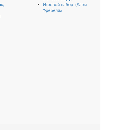
х,
Игровой набор «Дары
Фребеля»
ы