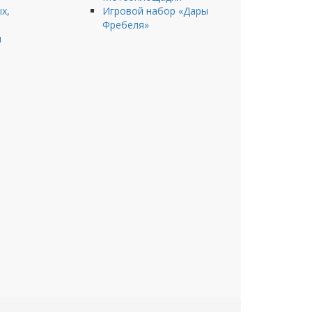
х,
Игровой набор «Дары
Фребеля»
ы